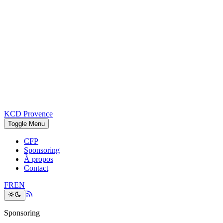
KCD Provence
Toggle Menu
CFP
Sponsoring
À propos
Contact
FR
EN
Sponsoring